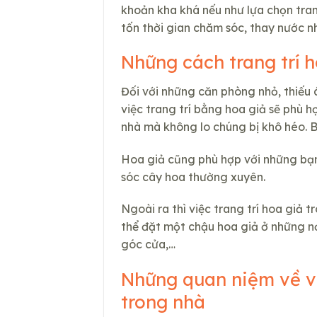
khoản kha khá nếu như lựa chọn tran
tốn thời gian chăm sóc, thay nước nh
Những cách trang trí 
Đối với những căn phòng nhỏ, thiếu 
việc trang trí bằng hoa giả sẽ phù 
nhà mà không lo chúng bị khô héo. B
Hoa giả cũng phù hợp với những bạn
sóc cây hoa thường xuyên.
Ngoài ra thì việc trang trí hoa giả 
thể đặt một chậu hoa giả ở những nơ
góc cửa,…
Những quan niệm về vi
trong nhà