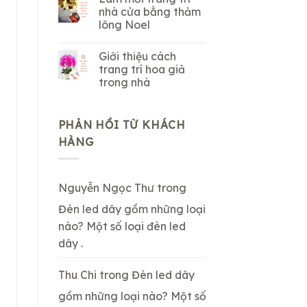
nhà cửa bằng thảm
lông Noel
Giới thiệu cách
trang trí hoa giả
trong nhà
PHẢN HỒI TỪ KHÁCH
HÀNG
Nguyễn Ngọc Thư
trong
Đèn led dây gồm những loại
nào? Một số loại đèn led
dây .
Thu Chi
trong
Đèn led dây
gồm những loại nào? Một số