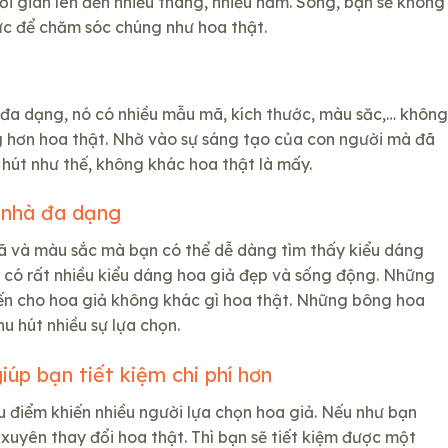
ời gian lên đến nhiều tháng, nhiều năm. Song, bạn sẽ không
sức để chăm sóc chúng như hoa thật.
t đa dạng, nó có nhiều mẫu mã, kích thước, màu săc,… không
 hơn hoa thật. Nhờ vào sự sáng tạo của con người mà đã
c hút như thế, không khác hoa thật là mấy.
g nhà đa dạng
 và màu sắc mà bạn có thể dễ dàng tìm thấy kiểu dáng
ng có rất nhiều kiểu dáng hoa giả đẹp và sống động. Những
hiến cho hoa giả không khác gì hoa thật. Những bông hoa
u hút nhiều sự lựa chọn.
iúp bạn tiết kiệm chi phí hơn
ưu điểm khiến nhiều người lựa chọn hoa giả. Nếu như bạn
g xuyên thay đổi hoa thật. Thì bạn sẽ tiết kiệm được một