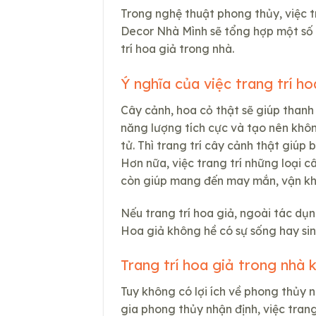
Trong nghệ thuật phong thủy, việc t
Decor Nhà Mình sẽ tổng hợp một số 
trí hoa giả trong nhà.
Ý nghĩa của việc trang trí h
Cây cảnh, hoa cỏ thật sẽ giúp than
năng lượng tích cực và tạo nên không
tử. Thì trang trí cây cảnh thật giúp
Hơn nữa, việc trang trí những loại 
còn giúp mang đến may mắn, vận khí
Nếu trang trí hoa giả, ngoài tác dụ
Hoa giả không hề có sự sống hay sin
Trang trí hoa giả trong nhà
Tuy không có lợi ích về phong thủy 
gia phong thủy nhận định, việc tran