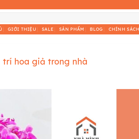
Ủ
GIỚI THIỆU
SALE
SẢN PHẨM
BLOG
CHÍNH SÁC
 trí hoa giả trong nhà