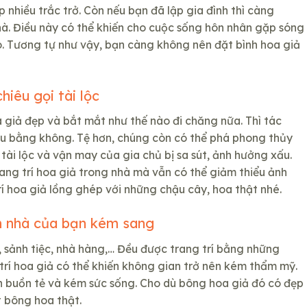
 nhiều trắc trở. Còn nếu bạn đã lập gia đình thì càng
hà. Điều này có thể khiến cho cuộc sống hôn nhân gặp sóng
o. Tương tự như vậy, bạn càng không nên đặt bình hoa giả
iêu gọi tài lộc
a giả đẹp và bắt mắt như thế nào đi chăng nữa. Thì tác
ều bằng không. Tệ hơn, chúng còn có thể phá phong thủy
tài lộc và vận may của gia chủ bị sa sút, ảnh hưởng xấu.
ang trí hoa giả trong nhà mà vẫn có thể giảm thiểu ảnh
í hoa giả lồng ghép với những chậu cây, hoa thật nhé.
ến nhà của bạn kém sang
 sảnh tiệc, nhà hàng,… Đều được trang trí bằng những
 trí hoa giả có thể khiến không gian trở nên kém thẩm mỹ.
n buồn tẻ và kém sức sống. Cho dù bông hoa giả đó có đẹp
 bông hoa thật.