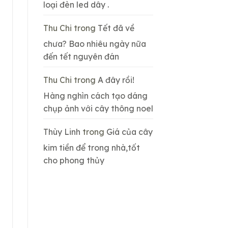
loại đèn led dây .
Thu Chi
trong
Tết đã về
chưa? Bao nhiêu ngày nữa
đến tết nguyên đán
Thu Chi
trong
A đây rồi!
Hàng nghìn cách tạo dáng
chụp ảnh với cây thông noel
Thùy Linh
trong
Giá của cây
kim tiền để trong nhà,tốt
cho phong thủy