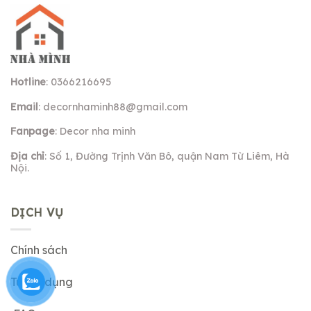
Hotline
: 0366216695
Email
:
decornhaminh88@gmail.com
Fanpage
: Decor nha minh
Địa chỉ
: Số 1, Đường Trịnh Văn Bô, quận Nam Từ Liêm, Hà
Nội.
DỊCH VỤ
Chính sách
Tuyển dụng