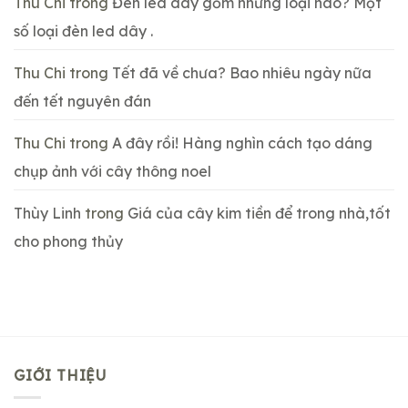
Thu Chi
trong
Đèn led dây gồm những loại nào? Một
số loại đèn led dây .
Thu Chi
trong
Tết đã về chưa? Bao nhiêu ngày nữa
đến tết nguyên đán
Thu Chi
trong
A đây rồi! Hàng nghìn cách tạo dáng
chụp ảnh với cây thông noel
Thùy Linh
trong
Giá của cây kim tiền để trong nhà,tốt
cho phong thủy
GIỚI THIỆU