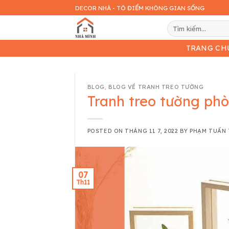
Skip
DECOR NHÀ - TÔ ĐIỂM KHÔNG GIAN SỐNG
to
Tìm
content
kiếm:
TRANG CH
BLOG
,
BLOG VỀ TRANH TREO TƯỜNG
Tranh treo tường ph
POSTED ON
THÁNG 11 7, 2022
BY
PHẠM TUẤN
07
Th11