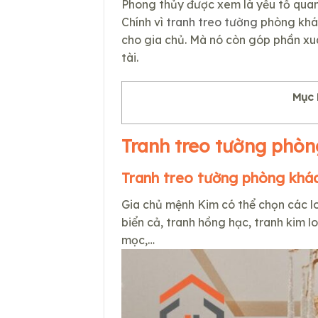
Phong thủy được xem là yếu tố quan
Chính vì
tranh treo tường
phòng khác
cho gia chủ. Mà nó còn góp phần xua
tài.
Mục 
Tranh treo tường phò
Tranh treo tường phòng khá
Gia chủ mệnh Kim có thể chọn các l
biển cả, tranh hồng hạc, tranh kim 
mọc,…