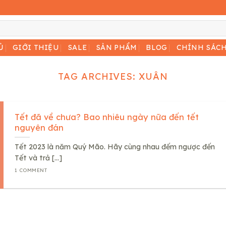
Ủ
GIỚI THIỆU
SALE
SẢN PHẨM
BLOG
CHÍNH SÁC
TAG ARCHIVES:
XUÂN
Tết đã về chưa? Bao nhiêu ngày nữa đến tết
nguyên đán
Tết 2023 là năm Quý Mão. Hãy cùng nhau đếm ngược đến
Tết và trả [...]
1 COMMENT