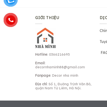
GIỚI THIỆU
DỊ
Chí
Tuy
FA
Hotline
: 0366216695
Email
:
decornhaminh88@gmail.com
Fanpage
: Decor nha minh
Địa chỉ
: Số 1, Đường Trịnh Văn Bô,
quận Nam Từ Liêm, Hà Nội.