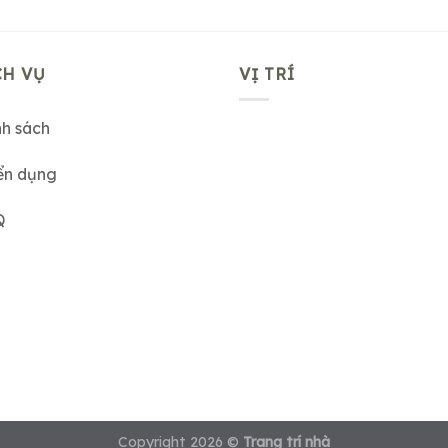
CH VỤ
VỊ TRÍ
nh sách
ển dụng
Q
Copyright 2026 ©
Trang trí nhà