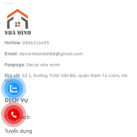
Hotline
: 0366216695
Email
:
decornhaminh88@gmail.com
Fanpage
: Decor nha minh
Địa chỉ
: Số 1, Đường Trịnh Văn Bô, quận Nam Từ Liêm, Hà
Nội.
DỊCH VỤ
Chính sách
Tuyển dụng