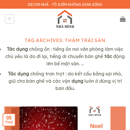
Skip
DECOR NHÀ - TÔ ĐIỂM KHÔNG GIAN SỐNG
to
content
TAG ARCHIVES:
THẢM TRẢI SÀN
Tác dụng
chống ồn : tiếng ồn nơi văn phòng làm việc
chủ yếu là do đi lại, tiếng di chuyển bàn ghế
tác
động
lên bề mặt sàn. …
Tác dụng
chống trơn trợt : do kết cấu bằng sợi nhỏ,
giữ cho bàn ghế và các vận
dụng
luôn ở đúng vị trí
ban đầu.
05
Th12