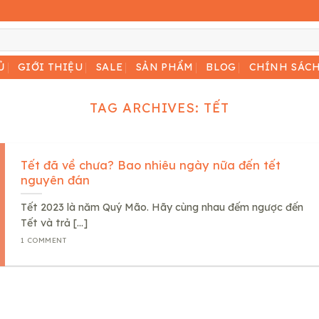
Ủ
GIỚI THIỆU
SALE
SẢN PHẨM
BLOG
CHÍNH SÁC
TAG ARCHIVES:
TẾT
Tết đã về chưa? Bao nhiêu ngày nữa đến tết
nguyên đán
Tết 2023 là năm Quý Mão. Hãy cùng nhau đếm ngược đến
Tết và trả [...]
1 COMMENT