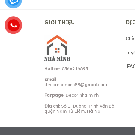
GIỚI THIỆU
DỊ
Chí
Tuy
FA
Hotline
: 0366216695
Email
:
decornhaminh88@gmail.com
Fanpage
: Decor nha minh
Địa chỉ
: Số 1, Đường Trịnh Văn Bô,
quận Nam Từ Liêm, Hà Nội.