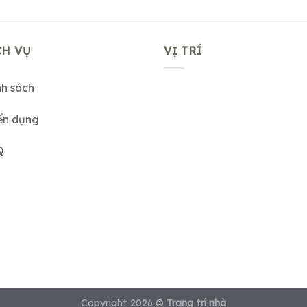
CH VỤ
VỊ TRÍ
nh sách
ển dụng
Q
Copyright 2026 ©
Trang trí nhà