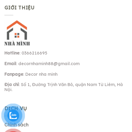
GIỚI THIỆU
Hotline
: 0366216695
Email
:
decornhaminh88@gmail.com
Fanpage
: Decor nha minh
Địa chỉ
: Số 1, Đường Trịnh Văn Bô, quận Nam Từ Liêm, Hà
Nội.
DỊCH VỤ
Chính sách