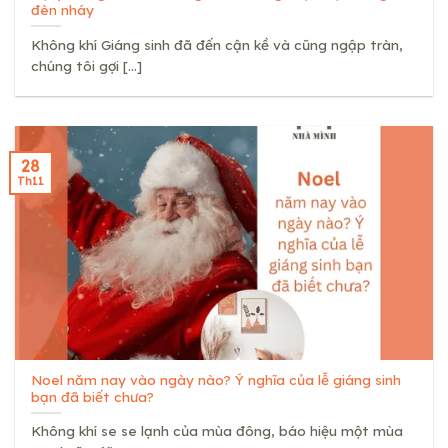
đèn nháy
Không khí Giáng sinh đã đến cận kề và cũng ngập tràn,
chúng tôi gợi [...]
28
Th11
Noel năm nay vào ngày nào? Ý nghĩa của lễ giáng sinh
bạn đã biết chưa?
Không khí se se lạnh của mùa đông, báo hiệu một mùa