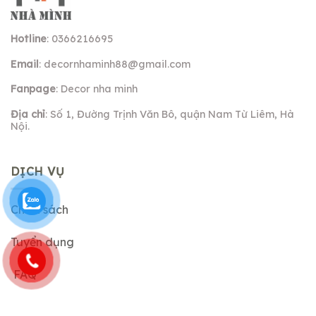
Hotline
: 0366216695
Email
:
decornhaminh88@gmail.com
Fanpage
: Decor nha minh
Địa chỉ
: Số 1, Đường Trịnh Văn Bô, quận Nam Từ Liêm, Hà
Nội.
DỊCH VỤ
Chính sách
Tuyển dụng
FAQ