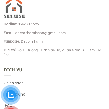
Hotline
: 0366216695
Email
:
decornhaminh88@gmail.com
Fanpage
: Decor nha minh
Địa chỉ
: Số 1, Đường Trịnh Văn Bô, quận Nam Từ Liêm, Hà
Nội.
DỊCH VỤ
Chính sách
Tuyển dụng
FAQ