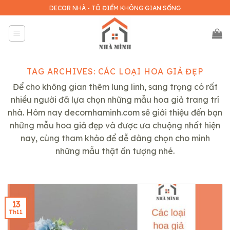
Skip
DECOR NHÀ - TÔ ĐIỂM KHÔNG GIAN SỐNG
to
content
TAG ARCHIVES:
CÁC LOẠI HOA GIẢ ĐẸP
Để cho không gian thêm lung linh, sang trọng có rất
nhiều người đã lựa chọn những mẫu hoa giả trang trí
nhà. Hôm nay decornhaminh.com sẽ giới thiệu đến bạn
những mẫu hoa giả đẹp và được ưa chuộng nhất hiện
nay, cùng tham khảo để dễ dàng chọn cho mình
những mẫu thật ấn tượng nhé.
13
Th11