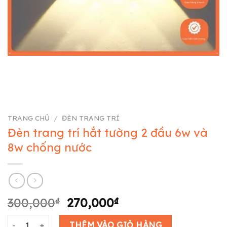
TRANG CHỦ
/
ĐÈN TRANG TRÍ
Đèn trang trí hắt tường 2 đầu 6w và
8w chống nước
Giá
Giá
300,000
₫
270,000
₫
gốc
hiện
Đèn trang trí hắt tường 2 đầu 6w và 8w chống nước số lượng
là:
tại
THÊM VÀO GIỎ HÀNG