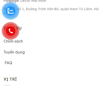
Fanpage
: Decor nha minh
Địa chỉ
: Số 1, Đường Trịnh Văn Bô, quận Nam Từ Liêm, Hà
Nội.
DỊCH VỤ
Chính sách
Tuyển dụng
FAQ
VỊ TRÍ