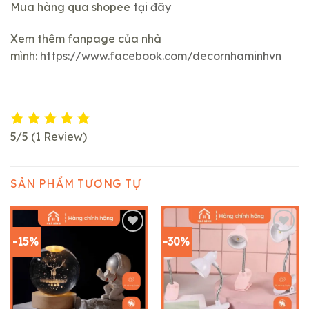
Mua hàng qua shopee
tại đây
Xem thêm fanpage của nhà
mình:
https://www.facebook.com/decornhaminhvn
5/5
(1 Review)
SẢN PHẨM TƯƠNG TỰ
-15%
-30%
Add to
Add to
wishlist
wishlist