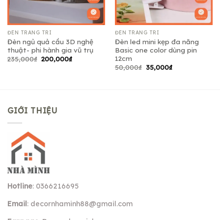
ĐÈN TRANG TRÍ
ĐÈN TRANG TRÍ
Đèn ngủ quả cầu 3D nghệ
Đèn led mini kẹp đa năng
thuật- phi hành gia vũ trụ
Basic one color dùng pin
12cm
Giá
Giá
235,000
₫
200,000
₫
gốc
hiện
Giá
Giá
50,000
₫
35,000
₫
là:
tại
gốc
hiện
235,000₫.
là:
là:
tại
200,000₫.
50,000₫.
là:
35,000₫.
GIỚI THIỆU
Hotline
: 0366216695
Email
:
decornhaminh88@gmail.com