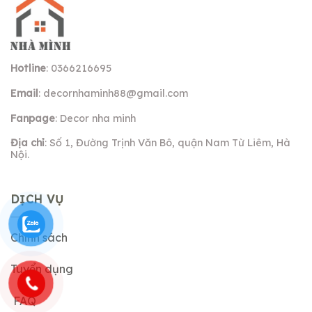
Hotline
: 0366216695
Email
:
decornhaminh88@gmail.com
Fanpage
: Decor nha minh
Địa chỉ
: Số 1, Đường Trịnh Văn Bô, quận Nam Từ Liêm, Hà
Nội.
DỊCH VỤ
Chính sách
Tuyển dụng
FAQ