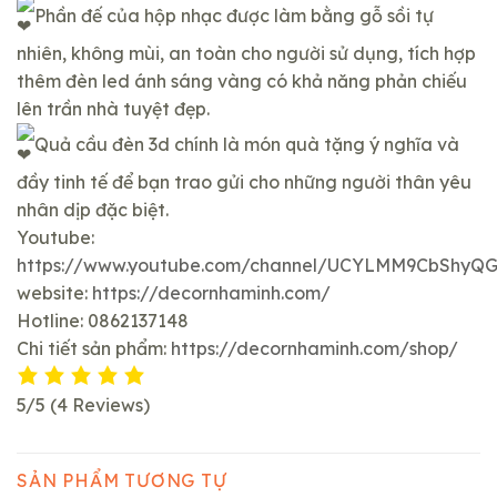
Phần đế của hộp nhạc được làm bằng gỗ sồi tự
nhiên, không mùi, an toàn cho người sử dụng, tích hợp
thêm đèn led ánh sáng vàng có khả năng phản chiếu
lên trần nhà tuyệt đẹp.
Quả cầu đèn 3d chính là món quà tặng ý nghĩa và
đầy tinh tế để bạn trao gửi cho những người thân yêu
nhân dịp đặc biệt.
Youtube:
https://www.youtube.com/channel/UCYLMM9CbShy
website:
https://decornhaminh.com/
Hotline: 0862137148
Chi tiết sản phẩm:
https://decornhaminh.com/shop/
5/5
(4 Reviews)
SẢN PHẨM TƯƠNG TỰ