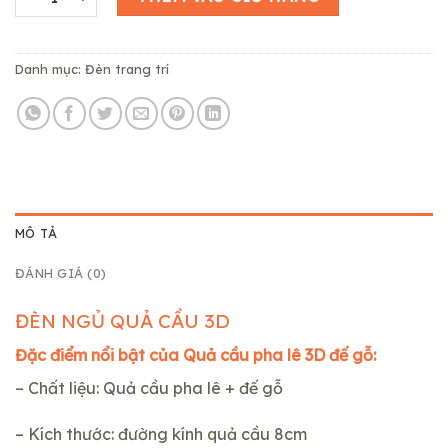
235,000₫.
là:
200,000₫.
Danh mục:
Đèn trang trí
MÔ TẢ
ĐÁNH GIÁ (0)
ĐÈN NGỦ QUẢ CẦU 3D
Đặc điểm nổi bật của Quả cầu pha lê 3D đế gỗ:
– Chất liệu: Quả cầu pha lê + đế gỗ
– Kích thước: đường kính quả cầu 8cm