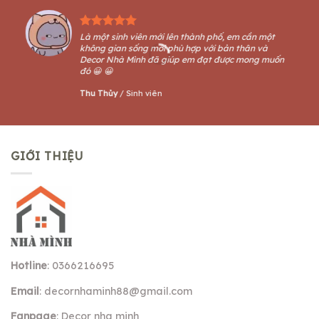
Là một sinh viên mới lên thành phố, em cần một
không gian sống mới phù hợp với bản thân và
Decor Nhà Mình đã giúp em đạt được mong muốn
đó 😀 😀
Thu Thủy
/
Sinh viên
GIỚI THIỆU
Hotline
: 0366216695
Email
:
decornhaminh88@gmail.com
Fanpage
: Decor nha minh