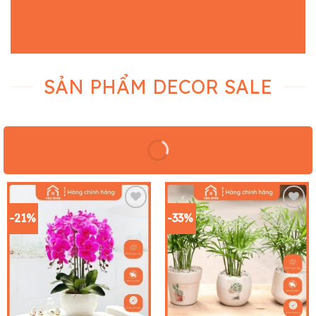
SẢN PHẨM DECOR SALE
-21%
-33%
Add to
Add to
wishlist
wishlist