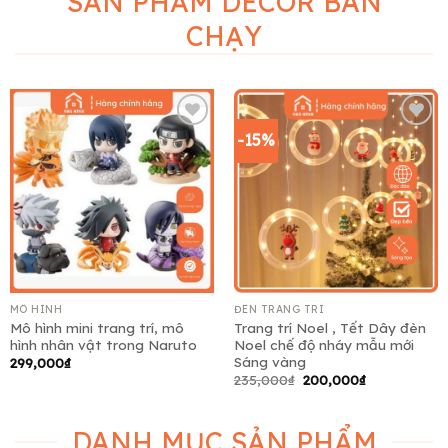
SẢN PHẨM DECOR BÁN
CHẠY
-15%
Add to
Add to
wishlist
wishlist
MÔ HÌNH
ĐÈN TRANG TRÍ
Mô hình mini trang trí, mô
Trang trí Noel , Tết Dây đèn
hình nhân vật trong Naruto
Noel chế độ nháy mẫu mới
Sáng vàng
299,000
₫
Giá
Giá
235,000
₫
200,000
₫
gốc
hiện
là:
tại
235,000₫.
là:
200,000₫.
DANH MỤC SẢN PHẨM