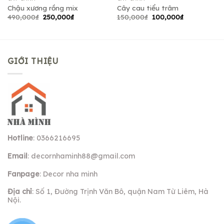
Chậu xương rồng mix
Cây cau tiểu trâm
Giá
Giá
Giá
Giá
490,000
₫
250,000
₫
150,000
₫
100,000
₫
gốc
hiện
gốc
hiện
là:
tại
là:
tại
490,000₫.
là:
150,000₫.
là:
250,000₫.
100,000₫.
GIỚI THIỆU
Hotline
: 0366216695
Email
:
decornhaminh88@gmail.com
Fanpage
: Decor nha minh
Địa chỉ
: Số 1, Đường Trịnh Văn Bô, quận Nam Từ Liêm, Hà
Nội.