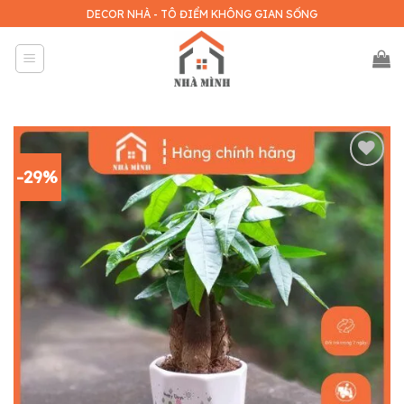
Skip
DECOR NHÀ - TÔ ĐIỂM KHÔNG GIAN SỐNG
to
content
-29%
Add to
wishlist