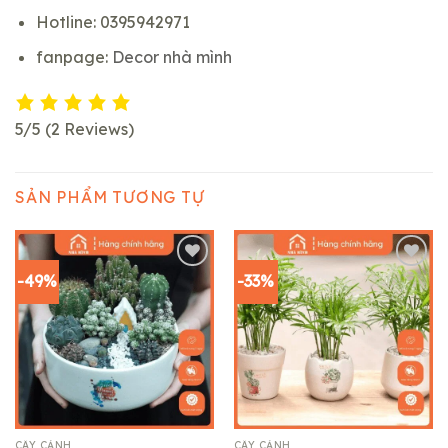
Hotline: 0395942971
fanpage:
Decor nhà mình
5/5
(2 Reviews)
SẢN PHẨM TƯƠNG TỰ
-49%
-33%
Add to
Add to
wishlist
wishlist
CÂY CẢNH
CÂY CẢNH