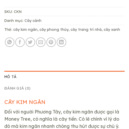
199,000₫.
SKU:
CKN
Danh mục:
Cây cảnh
Thẻ:
cây kim ngân
,
cây phong thủy
,
cây trang trí nhà
,
cây xanh
MÔ TẢ
ĐÁNH GIÁ (0)
CÂY KIM NGÂN
Đối với người Phương Tây, cây kim ngân được gọi là
Money Tree, có nghĩa là cây tiền. Có lẽ chính vì lý do
đó mà kim ngân nhanh chóng thu hút được sự chú ý.