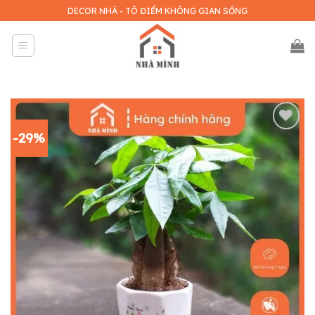
Skip
DECOR NHÀ - TÔ ĐIỂM KHÔNG GIAN SỐNG
to
content
-29%
Add to
wishlist