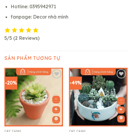
Hotline: 0395942971
fanpage:
Decor nhà mình
5/5
(2 Reviews)
SẢN PHẨM TƯƠNG TỰ
-20%
-49%
Add to
Add to
wishlist
wishlist
CÂY CẢNH
CÂY CẢNH