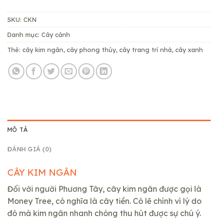
199,000₫.
SKU:
CKN
Danh mục:
Cây cảnh
Thẻ:
cây kim ngân
,
cây phong thủy
,
cây trang trí nhà
,
cây xanh
MÔ TẢ
ĐÁNH GIÁ (0)
CÂY KIM NGÂN
Đối với người Phương Tây, cây kim ngân được gọi là
Money Tree, có nghĩa là cây tiền. Có lẽ chính vì lý do
đó mà kim ngân nhanh chóng thu hút được sự chú ý.