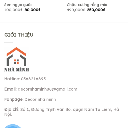
Sen ngọc guốc
Chậu xương rồng mix
Giá
Giá
Giá
Giá
100,000
₫
80,000
₫
490,000
₫
250,000
₫
gốc
hiện
gốc
hiện
là:
tại
là:
tại
100,000₫.
là:
490,000₫.
là:
80,000₫.
250,000₫.
GIỚI THIỆU
Hotline
: 0366216695
Email
:
decornhaminh88@gmail.com
Fanpage
: Decor nha minh
Địa chỉ
: Số 1, Đường Trịnh Văn Bô, quận Nam Từ Liêm, Hà
Nội.