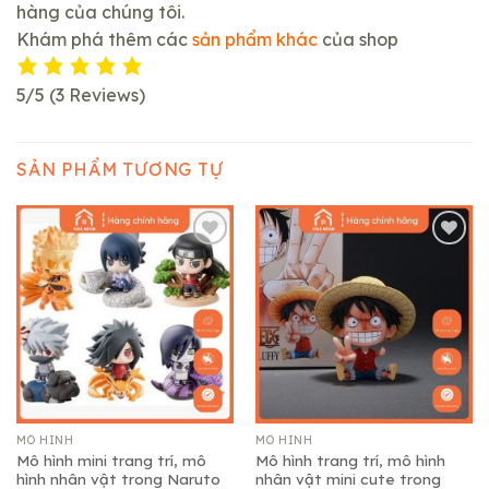
hàng của chúng tôi.
Khám phá thêm các
sản phẩm khác
của shop
5/5
(3 Reviews)
SẢN PHẨM TƯƠNG TỰ
Add to
Add to
wishlist
wishlist
MÔ HÌNH
MÔ HÌNH
Mô hình mini trang trí, mô
Mô hình trang trí, mô hình
hình nhân vật trong Naruto
nhân vật mini cute trong