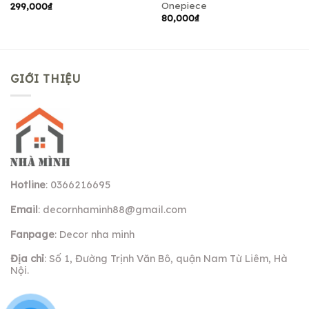
Onepiece
299,000
₫
80,000
₫
GIỚI THIỆU
Hotline
: 0366216695
Email
:
decornhaminh88@gmail.com
Fanpage
: Decor nha minh
Địa chỉ
: Số 1, Đường Trịnh Văn Bô, quận Nam Từ Liêm, Hà
Nội.