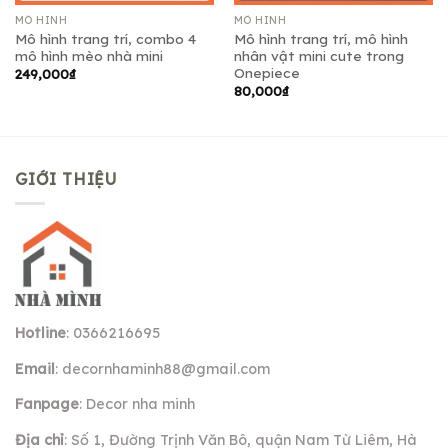
MÔ HÌNH
MÔ HÌNH
Mô hình trang trí, combo 4
Mô hình trang trí, mô hình
mô hình mèo nhà mini
nhân vật mini cute trong
Onepiece
249,000
₫
80,000
₫
GIỚI THIỆU
Hotline
: 0366216695
Email
:
decornhaminh88@gmail.com
Fanpage
: Decor nha minh
Địa chỉ
: Số 1, Đường Trịnh Văn Bô, quận Nam Từ Liêm, Hà