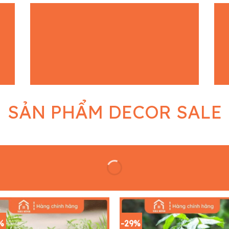
SẢN PHẨM DECOR SALE
%
-29%