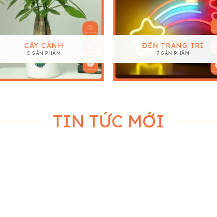
CÂY CẢNH
ĐÈN TRANG TRÍ
5 SẢN PHẨM
7 SẢN PHẨM
TIN TỨC MỚI
05
0
Th11
Th