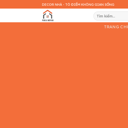
Skip
DECOR NHÀ - TÔ ĐIỂM KHÔNG GIAN SỐNG
to
Tìm
content
kiếm:
TRANG CH