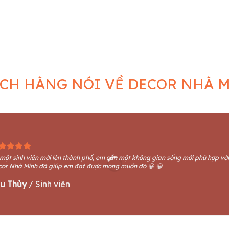
ngày nào? Ý nghĩa của lễ
Phòng ngủ với đèn trang trí theo phong cách
Gợi
 bạn đã biết chưa?
hiện đại
e lạnh của mùa đông,
Mẫu đèn trang trí mặt tiền là gì?
ùa Noel nữa đã [...]
Mang phong cách hiện đại với 2 [...]
cá
CH HÀNG NÓI VỀ DECOR NHÀ 
một sinh viên mới lên thành phố, em cần một không gian sống mới phù hợp vớ
cor Nhà Mình đã giúp em đạt được mong muốn đó 😀 😀
u Thủy
/
Sinh viên