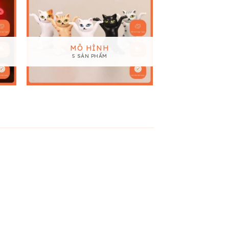
PHỤ KIỆN 
MÔ HÌNH
NOEL V
5 SẢN PHẨM
1 SẢN
5
11