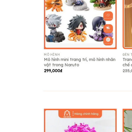
Add to
wishlist
MÔ HÌNH
ĐÈN 
Mô hình mini trang trí, mô hình nhân
Tran
vật trong Naruto
chế 
299,000
₫
235,