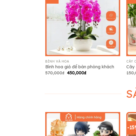
Add to
wishlist
BÌNH VÀ HOA
CÂY 
Bình hoa giả để bàn phòng khách
Cây 
Giá
Giá
570,000
₫
450,000
₫
150,
gốc
hiện
là:
tại
570,000₫.
là:
450,000₫.
S
-15