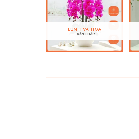
BÌNH VÀ HOA
5 SẢN PHẨM
28
28
Th11
Th11