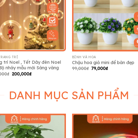
Add to
Add
wishlist
wish
TRANG TRÍ
BÌNH VÀ HOA
g trí Noel , Tết Dây đèn Noel
Chậu hoa giả mini để bàn đẹp
độ nháy mẫu mới Sáng vàng
Giá
Giá
99,000
₫
79,000
₫
gốc
hiện
Giá
Giá
000
₫
200,000
₫
là:
tại
gốc
hiện
99,000₫.
là:
là:
tại
79,000₫.
235,000₫.
là:
200,000₫.
DANH MỤC SẢN PHẨM