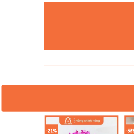
-21%
-33