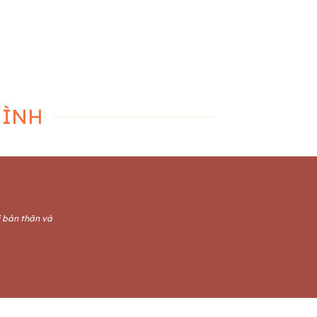
 ý cách chọn đèn led trang trí trên tường
tuyệt đẹp
Đèn trang trí có triển vọng ra sao
ch trang trí đèn led trên tường? [...]
MÌNH
i bản thân và