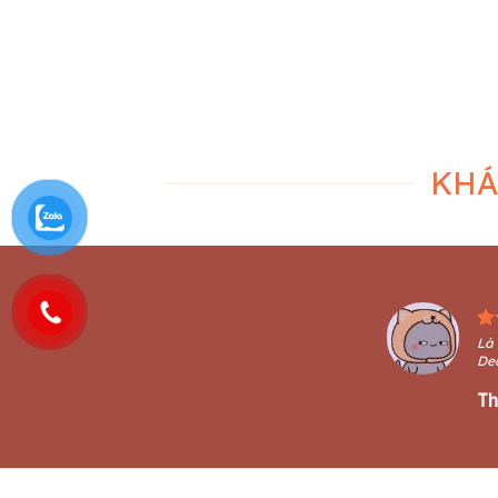
Gợi ý trang trí Noel đơn giản dễ dàng thực
Noel năm nay vào 
hiện bằng đèn nháy
giáng sinh
Không khí Giáng sinh đã đến cận kề và
Không khí se s
cũng ngập tràn, chúng tôi gợi [...]
báo hiệu một m
KHÁ
Là 
De
Th