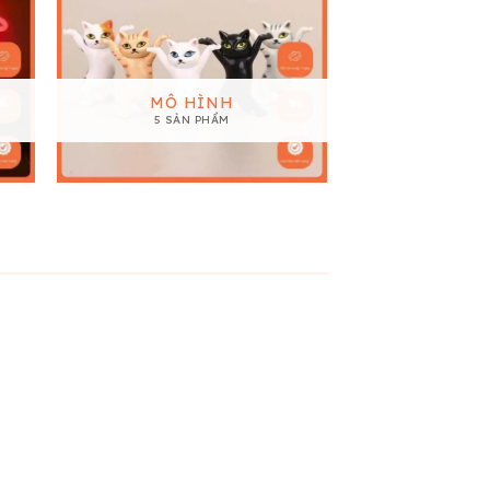
PHỤ KIỆN 
MÔ HÌNH
NOEL V
5 SẢN PHẨM
1 SẢN
5
11