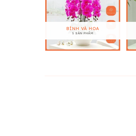
BÌNH VÀ HOA
5 SẢN PHẨM
28
28
Th11
Th11