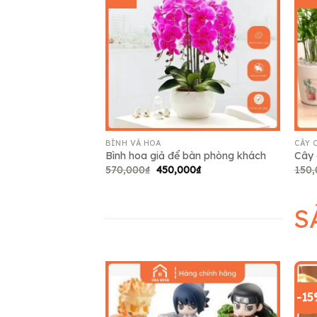
Add to
wishlist
BÌNH VÀ HOA
CÂY 
Bình hoa giả để bàn phòng khách
Cây 
Giá
Giá
570,000
₫
450,000
₫
150,
gốc
hiện
là:
tại
570,000₫.
là:
450,000₫.
S
-15