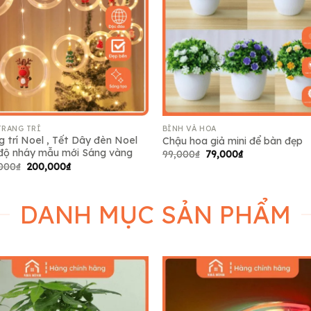
Add to
Add
wishlist
wish
TRANG TRÍ
BÌNH VÀ HOA
g trí Noel , Tết Dây đèn Noel
Chậu hoa giả mini để bàn đẹp
độ nháy mẫu mới Sáng vàng
Giá
Giá
99,000
₫
79,000
₫
gốc
hiện
Giá
Giá
000
₫
200,000
₫
là:
tại
gốc
hiện
99,000₫.
là:
là:
tại
79,000₫.
235,000₫.
là:
200,000₫.
DANH MỤC SẢN PHẨM