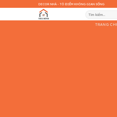
Skip
DECOR NHÀ - TÔ ĐIỂM KHÔNG GIAN SỐNG
to
Tìm
content
kiếm:
TRANG CH