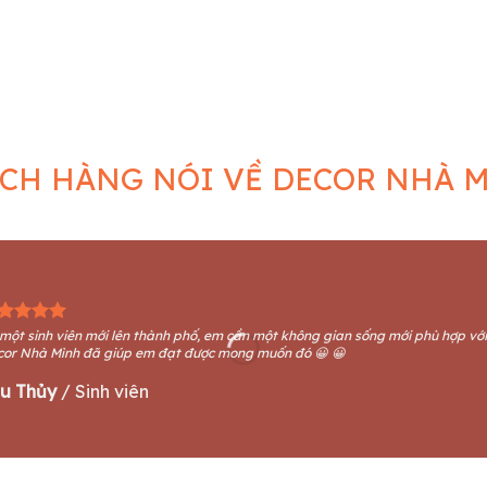
ngày nào? Ý nghĩa của lễ
Phòng ngủ với đèn trang trí theo phong cách
Gợi
 bạn đã biết chưa?
hiện đại
e lạnh của mùa đông,
Mẫu đèn trang trí mặt tiền là gì?
ùa Noel nữa đã [...]
Mang phong cách hiện đại với 2 [...]
cá
CH HÀNG NÓI VỀ DECOR NHÀ 
một sinh viên mới lên thành phố, em cần một không gian sống mới phù hợp vớ
cor Nhà Mình đã giúp em đạt được mong muốn đó 😀 😀
u Thủy
/
Sinh viên