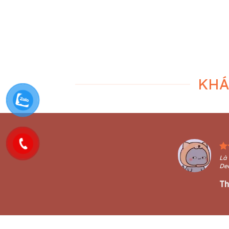
Gợi ý trang trí Noel đơn giản dễ dàng thực
Noel năm nay vào 
hiện bằng đèn nháy
giáng sinh
Không khí Giáng sinh đã đến cận kề và
Không khí se s
cũng ngập tràn, chúng tôi gợi [...]
báo hiệu một m
KHÁ
Là 
De
Th