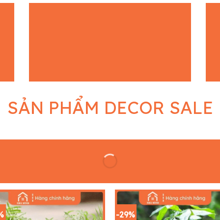
SẢN PHẨM DECOR SALE
%
-29%