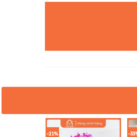
-21%
-33