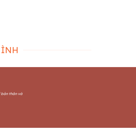
 ý cách chọn đèn led trang trí trên tường
tuyệt đẹp
Đèn trang trí có triển vọng ra sao
ch trang trí đèn led trên tường? [...]
MÌNH
i bản thân và