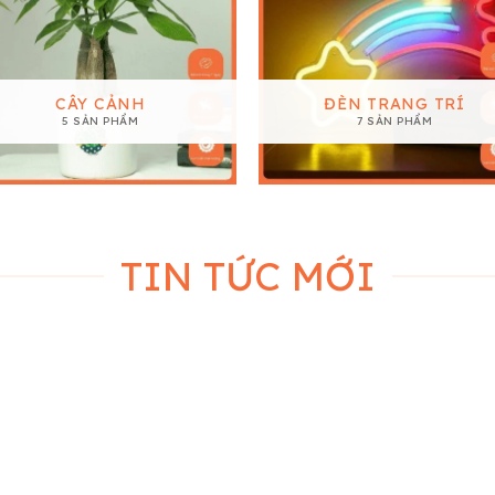
CÂY CẢNH
ĐÈN TRANG TRÍ
5 SẢN PHẨM
7 SẢN PHẨM
TIN TỨC MỚI
05
0
Th11
Th