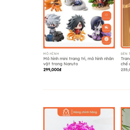
Add to
wishlist
MÔ HÌNH
ĐÈN 
Mô hình mini trang trí, mô hình nhân
Tran
vật trong Naruto
chế 
299,000
₫
235,