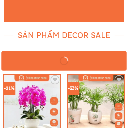
SẢN PHẨM DECOR SALE
-21%
-33%
Add to
Add to
wishlist
wishlist