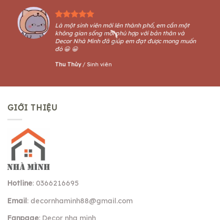
Là một sinh viên mới lên thành phố, em cần một
không gian sống mới phù hợp với bản thân và
Decor Nhà Mình đã giúp em đạt được mong muốn
đó 😀 😀
Thu Thủy
/
Sinh viên
GIỚI THIỆU
Hotline
: 0366216695
Email
:
decornhaminh88@gmail.com
Fanpage
: Decor nha minh