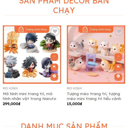
SẢN PHẨM DECOR BÁN
CHẠY
Add to
Add to
wishlist
wishlist
MÔ HÌNH
MÔ HÌNH
Mô hình mini trang trí, mô
Tượng mèo trang trí, tượng
hình nhân vật trong Naruto
mèo mini trang trí tiểu cảnh
299,000
₫
15,000
₫
DANH MỤC SẢN PHẨM