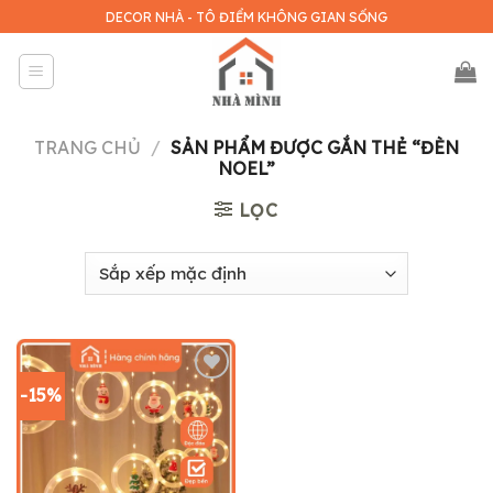
Skip
DECOR NHÀ - TÔ ĐIỂM KHÔNG GIAN SỐNG
to
content
TRANG CHỦ
/
SẢN PHẨM ĐƯỢC GẮN THẺ “ĐÈN
NOEL”
LỌC
-15%
Add to
wishlist