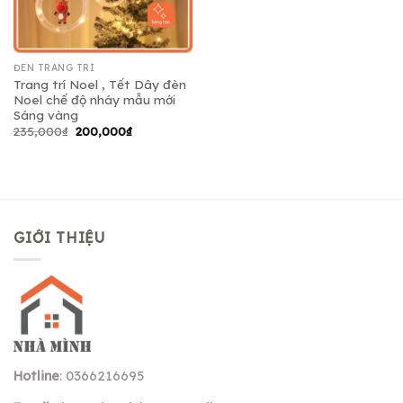
ĐÈN TRANG TRÍ
Trang trí Noel , Tết Dây đèn
Noel chế độ nháy mẫu mới
Sáng vàng
Giá
Giá
235,000
₫
200,000
₫
gốc
hiện
là:
tại
235,000₫.
là:
200,000₫.
GIỚI THIỆU
Hotline
: 0366216695