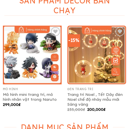
SẢN PHẨM DECOR BÁN
CHẠY
-15%
Add to
Add to
wishlist
wishlist
MÔ HÌNH
ĐÈN TRANG TRÍ
Mô hình mini trang trí, mô
Trang trí Noel , Tết Dây đèn
hình nhân vật trong Naruto
Noel chế độ nháy mẫu mới
Sáng vàng
299,000
₫
Giá
Giá
235,000
₫
200,000
₫
gốc
hiện
là:
tại
235,000₫.
là:
200,000₫.
DANH MỤC SẢN PHẨM