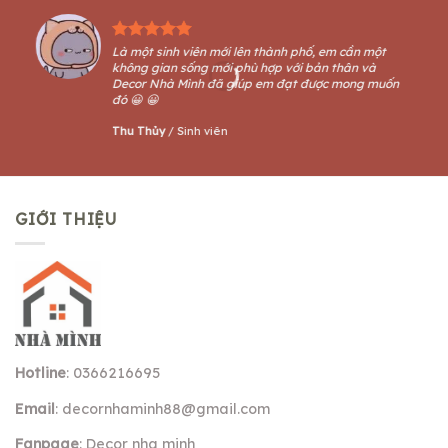
Là một sinh viên mới lên thành phố, em cần một
không gian sống mới phù hợp với bản thân và
Decor Nhà Mình đã giúp em đạt được mong muốn
đó 😀 😀
Thu Thủy
/
Sinh viên
GIỚI THIỆU
Hotline
: 0366216695
Email
:
decornhaminh88@gmail.com
Fanpage
: Decor nha minh