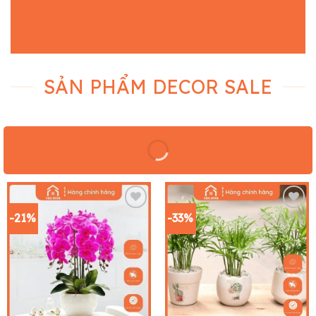
SẢN PHẨM DECOR SALE
-21%
-33%
Add to
Add to
wishlist
wishlist