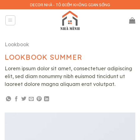
Skip
DECOR NHÀ - TÔ ĐIỂM KHÔNG GIAN SỐNG
to
content
Lookbook
LOOKBOOK SUMMER
Lorem ipsum dolor sit amet, consectetuer adipiscing
elit, sed diam nonummy nibh euismod tincidunt ut
laoreet dolore magna aliquam erat volutpat.