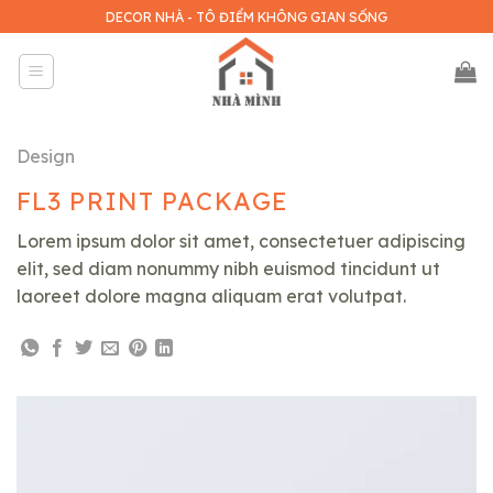
Skip
DECOR NHÀ - TÔ ĐIỂM KHÔNG GIAN SỐNG
to
content
Design
FL3 PRINT PACKAGE
Lorem ipsum dolor sit amet, consectetuer adipiscing
elit, sed diam nonummy nibh euismod tincidunt ut
laoreet dolore magna aliquam erat volutpat.