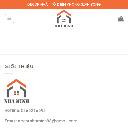
Skip
DECOR NHÀ - TÔ ĐIỂM KHÔNG GIAN SỐNG
to
content
GIỚI THIỆU
Hotline
: 0366216695
Email
:
decornhaminh88@gmail.com